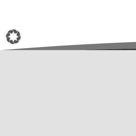
OptimaMed Gesundheitsresort
Weissenbach GmbH
Weissenbachstraße 111
9412 St. Margarethen im Lavanttal
T
+43 (0)4352 34 588-0
E
rezeption-weissenbach@optimamed.at