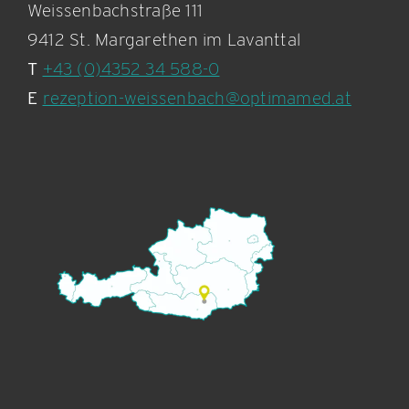
Weissenbachstraße 111
9412 St. Margarethen im Lavanttal
T
+43 (0)4352 34 588-0
E
rezeption-weissenbach@optimamed.at