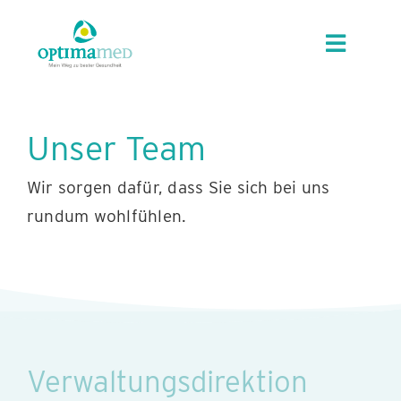
Skip
content
to
Toggle
content
Navigat
UNSER HAUS
Unser Team
ANGEBOTE
Wir sorgen dafür, dass Sie sich bei uns
rundum wohlfühlen.
REGION
KUR/GVA
KARRIERE
Verwaltungsdirektion
KONTAKT