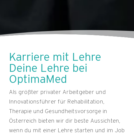
Karriere mit Lehre
Deine Lehre bei
OptimaMed
Als größter privater Arbeitgeber und
Innovationsführer für Rehabilitation,
Therapie und Gesundheitsvorsorge in
Österreich bieten wir dir beste Aussichten,
wenn du mit einer Lehre starten und im Job