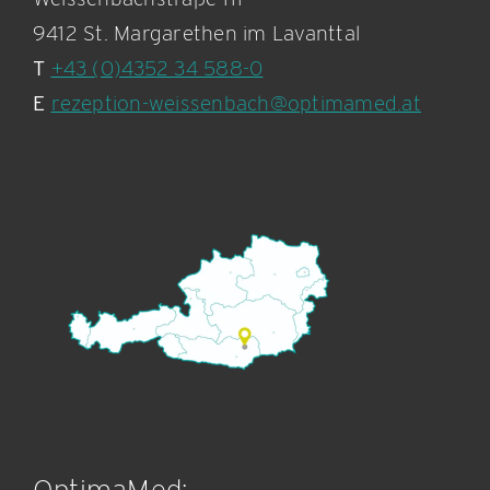
9412 St. Margarethen im Lavanttal
T
+43 (0)4352 34 588-0
E
rezeption-weissenbach@optimamed.at
OptimaMed: