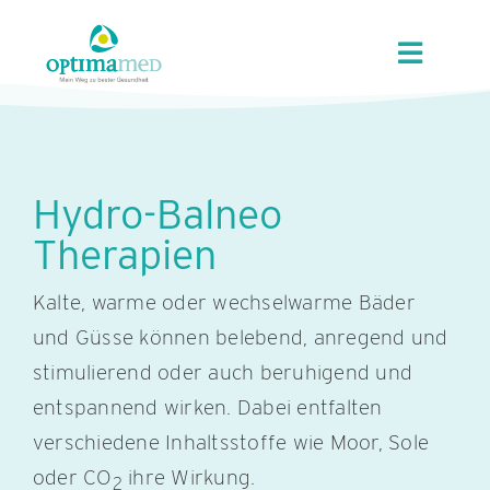
Skip
content
to
Toggle
content
Navigat
UNSER HAUS
ANGEBOTE
Hydro-Balneo
Therapien
REGION
Kalte, warme oder wechselwarme Bäder
und Güsse können belebend, anregend und
KUR/GVA
stimulierend oder auch beruhigend und
entspannend wirken. Dabei entfalten
KARRIERE
verschiedene Inhaltsstoffe wie Moor, Sole
oder CO
ihre Wirkung.
2
KONTAKT